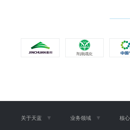
创
江大学、东北大学等多所高校的合作关系。一方面，校
出
企合作为公司吸引人才、进行人才培养和技术创新提升
氧
创造了优越的条件。另一方面，也通过建立联合实验
室、学术课题科研合作等方式，充分发挥博士后的科研
创新能力，开展前沿技术研发，进一步提升关键核心技
术
术水平，助力我国碳达峰碳中和目标的实现。此次“国”
字号创新平台的获批，为天蓝环保技术创新增添了新的
、
动能。晋升为国家级平台，公司将在引进高端技术人才
上拥有更多自主权，技术研发团队力量将会进一步增
改
强，为提升公司核心竞争力助一臂之力。
关于天蓝
业务领域
核心