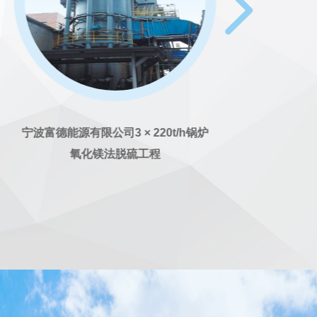
可实现废水近零排放。通过大量工程实践和不断技术
术。并结合环保的新要求，自主开发了强化脱硫、高
成了独具天蓝特色的超低排放技术。
O/CO）、热力燃烧(RTO/TO)、生物降解、回收利用
宁波富德能源有限公司3 × 220t/h锅炉
。
氧化镁法脱硫工程
建的环保治理工程达1200余台套，其中包括国际首台
统等典型工程与7项国家重点生态环境保护实用技术和
面的运营管理服务、全程技术咨询、全程技术指导制
、快速反应机制。天蓝环保创建有一套自主、安全的智
务团队，可提供实时的技术支持及运行指导，确保环