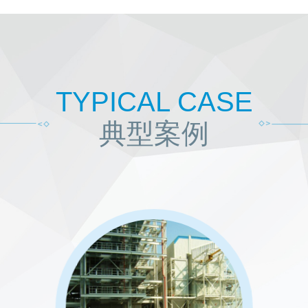
产业协会环境技术进步一等奖、中国专利
天蓝环保先后承担
14项国家重点研
项省市级科技计划项目，成功申请220余
专利（其中120余件发明专利）
。
TYPICAL CASE
每一次技术跨越，都是天蓝人匠心研
典型案例
动企业的可持续发展。
在烟气脱硫技术领域，先后开发了电
法、CFB半干法等多项脱硫工艺，致力
技术领域，开发了SNCR、SCR、SNC
式除尘技术领域，拥有布袋除尘、静电除
技术领域，拥有卧式湿电除尘、立式湿电
热利用技术，企业通过节水、烟气消白、