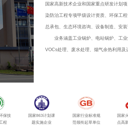
国家高新技术企业和国家重点研发计划项
染防治工程专项甲级设计资质、环保工程
总承包、生态环境咨询、设备制造、安装
业务涵盖工业锅炉、电站锅炉、工业
VOCs处理、废水处理、烟气余热利用
天蓝环保深耕全国环境污染治理领域
新小巨人企业”、“中国环保产业骨干企业
天蓝环保以团队建设为根本，组建专
江省工业锅炉炉窑烟气污染控制工程技术
技术企业研发中心等多个科研平台，拥有
环保技
国家863计划课
国家行业标准规
国家
队。荣获浙江省科学技术进步奖一等奖（
工程
题实施企业
范领衔起草单位
点高