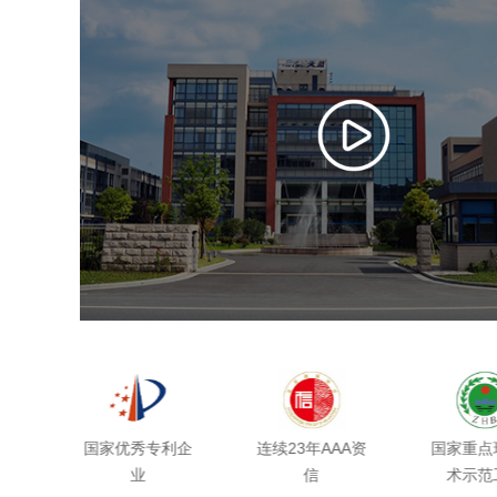
站
国家优秀专利企
连续23年AAA资
国家重点
业
信
术示范