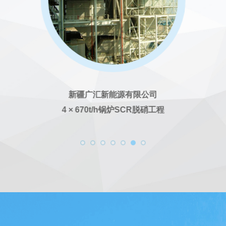
技术，涵盖氨氮脱除技术、废水浓缩技术
创新，公司拥有完整的烟气治理环保岛技
效脱硝、深度除尘、余热利用等技术，形
在VOCs治理领域具备催化氧化（RC
新疆广汇新能源有限公司
等技术，能为客户提供多方位的技术选择
4 × 670t/h锅炉SCR脱硝工程
公司成立至今，天蓝环保已建成和在
套30万千瓦级电石渣-石膏法烟气脱硫系
示范工程。
天蓝环保以服务保障为后盾，提供全
定方案 、终身跟踪服务、优先产品升级
慧环保云平台系统，并配备一支专业的服