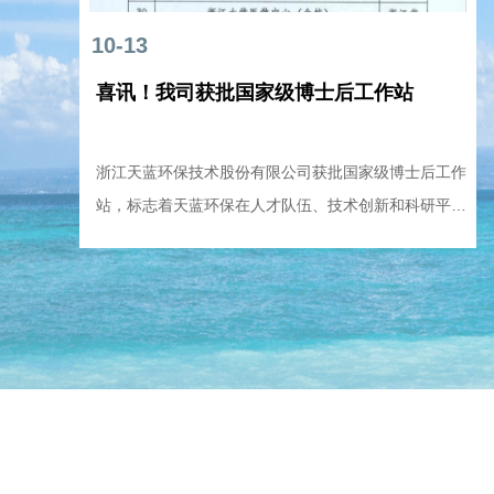
10-13
喜讯！我司获批国家级博士后工作站
在
浙江天蓝环保技术股份有限公司获批国家级博士后工作
生
站，标志着天蓝环保在人才队伍、技术创新和科研平台
建设上的重大突破。天蓝环保博士后工作站自2012年
成立以来，一直是公司吸引集聚青年科技人才、促进产
才融合的重要载体。工作站先后引进了5位博士进站工
流
作，其中2位博士在站。博士后工作站累计承担项目攻
关10项，其中国家级科研任务3项，实现成果转化新增
利
产值逾1.5亿元。期间发表论文7篇，获得发明专利4
运
项，并获得两次浙江省科技进步奖一等奖和中国专利优
不
秀奖。公司充分利用博士后科研基地平台，建立了与浙