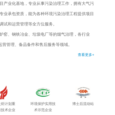
目产业化基地，专业从事污染治理工作，拥有大气污
专业承包资质，能为各种环境污染治理工程提供项目
调试和运营管理等全方位服务。
炉窑、钢铁冶金、垃圾电厂等的烟气治理，各行业
及运营管理、备品备件和售后服务等领域。
，领衔起草了3项国家行业标准，获得“国家级专精特
查看更多+
”、“浙江省创造力百强企业”
等荣誉称号。
业研发团队。公司建有
国家级博士后科研工作站、浙
研究中心、浙江省省级企业研究院、浙江省省级高新
浙江省燃煤工业锅炉炉窑烟气污染控制技术创新团
火炬计划重
环境保护实用技
博士后流动站
国
3项）、教育部科学技术进步奖一等奖、中国环境保护
新技术企业
术示范企业