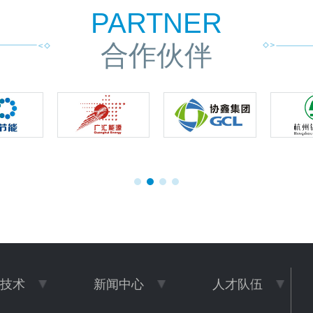
华东理工大学汪华林院士、中国可持续发展研究会郭日
PARTNER
生研究员、国电科学技术研究院王小明研究员、中国环
合作伙伴
境保护产业协会易斌研究员、中国环境科学研究院胡京
南研究员、中国科学院大连化学物理研究所陈吉平研究
员、浙江大学肖丰收教授等行业顶尖专家。萧山区科学
技术局党组书记、局长高源女士到会并发表致辞，体现
了政府对实验室建设的高度重视和大力支持。实验室依
托单位浙江天蓝环保技术股份有限公司，共建单位浙江
大学、聚光科技(杭州)股份有限公司的骨干成员也共同
参与了此次盛会，形成了产学研用深度融合的良好局
面。使命在肩：明确使命与期望会议伊始，实验室主
任、浙江大学吴忠标教授代表实验室对各位嘉宾的到来
表示热烈欢迎与诚挚感谢。他介绍道，浙江省大气污染
监测与协同控制重点实验室由天蓝环保与浙江大学共建
技术
新闻中心
人才队伍
的省级工程技术研究中心，以及聚光科技建设的省级重