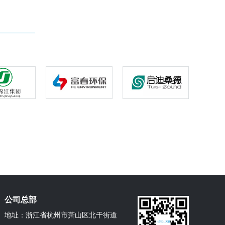
硕，为实验室提供坚实的理论后盾。聚光科技在环境监
测设备领域连续5年市场占有率全国第一，积累了深厚
的技术创新成果。三方强强联合，实现了技术链与产业
链上下游的优势互补，成功打造了大气污染物与温室气
体从监测到治理的全链条创新平台。未来三年，实验室
将集中攻关三大方向：大气污染物监测及智慧平台、多
污染物协同控制、温室气体高精度监测与资源化。天蓝
环保作为牵头单位，将充分发挥自身产业化优势，着力
突破工业废气非常规污染物协同治理等核心难题，加速
科技成果转化，打通创新协同链条，助力浙江省减污降
碳协同创新区建设迈向新高度。
公司总部
地址：
浙江省杭州市萧山区北干街道