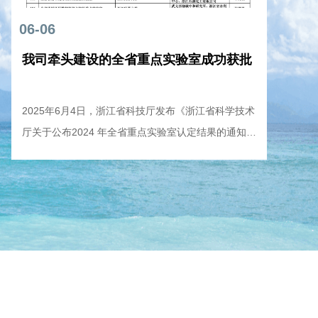
06-06
我司牵头建设的全省重点实验室成功获批
2025年6月4日，浙江省科技厅发布《浙江省科学技术
厅关于公布2024 年全省重点实验室认定结果的通知
（浙科发基〔2025〕27号）》，由浙江天蓝环保技术
股份有限公司牵头，浙江大学和聚光科技（杭州）股份
有限公司共建的“全省大气污染监测与协同控制重点实
验室”获批组建，成为全省环境领域唯一以企业牵头建
设的省级重点实验室。天蓝环保作为国家级专精特新
“小巨人”企业，深耕大气污染治理领域25年，已建成环
保治理工程1200余台套，树立了行业标杆。浙江大
学，作为国内顶尖学府，科研实力雄厚，学术成果丰